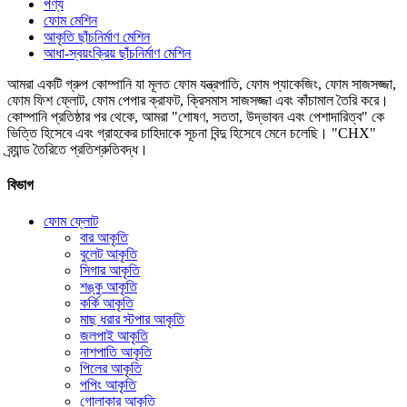
পণ্য
ফোম মেশিন
আকৃতি ছাঁচনির্মাণ মেশিন
আধা-স্বয়ংক্রিয় ছাঁচনির্মাণ মেশিন
আমরা একটি গ্রুপ কোম্পানি যা মূলত ফোম যন্ত্রপাতি, ফোম প্যাকেজিং, ফোম সাজসজ্জা,
ফোম ফিশ ফ্লোট, ফোম পেপার ক্রাফট, ক্রিসমাস সাজসজ্জা এবং কাঁচামাল তৈরি করে।
কোম্পানি প্রতিষ্ঠার পর থেকে, আমরা "শোষণ, সততা, উদ্ভাবন এবং পেশাদারিত্ব" কে
ভিত্তি হিসেবে এবং গ্রাহকের চাহিদাকে সূচনা বিন্দু হিসেবে মেনে চলেছি। "CHX"
ব্র্যান্ড তৈরিতে প্রতিশ্রুতিবদ্ধ।
বিভাগ
ফোম ফ্লোট
বার আকৃতি
বুলেট আকৃতি
সিগার আকৃতি
শঙ্কু আকৃতি
কর্কি আকৃতি
মাছ ধরার স্টপার আকৃতি
জলপাই আকৃতি
নাশপাতি আকৃতি
পিলের আকৃতি
পপিং আকৃতি
গোলাকার আকৃতি