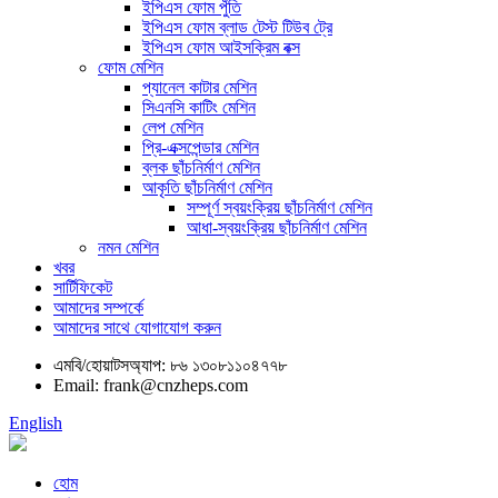
ইপিএস ফোম পুঁতি
ইপিএস ফোম ব্লাড টেস্ট টিউব ট্রে
ইপিএস ফোম আইসক্রিম বক্স
ফোম মেশিন
প্যানেল কাটার মেশিন
সিএনসি কাটিং মেশিন
লেপ মেশিন
প্রি-এক্সপেন্ডার মেশিন
ব্লক ছাঁচনির্মাণ মেশিন
আকৃতি ছাঁচনির্মাণ মেশিন
সম্পূর্ণ স্বয়ংক্রিয় ছাঁচনির্মাণ মেশিন
আধা-স্বয়ংক্রিয় ছাঁচনির্মাণ মেশিন
নমন মেশিন
খবর
সার্টিফিকেট
আমাদের সম্পর্কে
আমাদের সাথে যোগাযোগ করুন
এমবি/হোয়াটসঅ্যাপ: ৮৬ ১৩০৮১১০৪৭৭৮
Email: frank@cnzheps.com
English
হোম