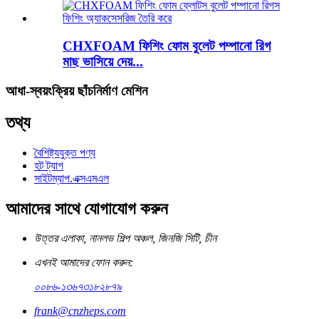
CHXFOAM ফিশিং ফোম বুলেট পম্পানো রিগ
মাছ ভাসিয়ে দেয়...
আধা-স্বয়ংক্রিয় ছাঁচনির্মাণ মেশিন
তথ্য
বৈশিষ্ট্যযুক্ত পণ্য
হট ট্যাগ
সাইটম্যাপ.এক্সএমএল
আমাদের সাথে যোগাযোগ করুন
উত্তর এলাকা, নানলভ শিল্প অঞ্চল, জিনজি সিটি, চীন
এখনই আমাদের ফোন করুন:
০০৮৬-১৩৬৭৩১৮২৮৭৯
frank@cnzheps.com